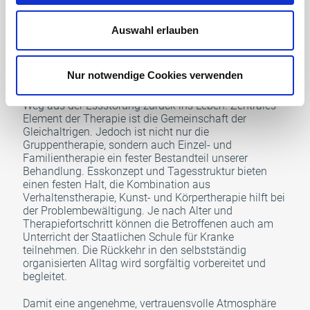
Das Behandlungskonzept des TCE basiert auf einer
verhaltenstherapeutisch orientierten Gruppentherapie
Auswahl erlauben
und umfasst vier Säulen: Ernährungstherapie,
Psychotherapie, Körpertherapie und Kunsttherapie.
Das intensive Therapieprogramm ist auf die
Nur notwendige Cookies verwenden
Bedürfnisse der unterschiedlichen Altersgruppen
ausgerichtet und bietet umfassende Hilfe auf dem
Weg aus der Essstörung zurück ins Leben. Zentrales
Element der Therapie ist die Gemeinschaft der
Gleichaltrigen. Jedoch ist nicht nur die
Gruppentherapie, sondern auch Einzel- und
Familientherapie ein fester Bestandteil unserer
Behandlung. Esskonzept und Tagesstruktur bieten
einen festen Halt, die Kombination aus
Verhaltenstherapie, Kunst- und Körpertherapie hilft bei
der Problembewältigung. Je nach Alter und
Therapiefortschritt können die Betroffenen auch am
Unterricht der Staatlichen Schule für Kranke
teilnehmen. Die Rückkehr in den selbstständig
organisierten Alltag wird sorgfältig vorbereitet und
begleitet.
Damit eine angenehme, vertrauensvolle Atmosphäre