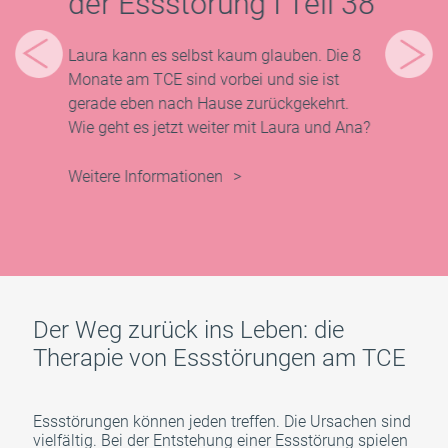
ere
der Essstörung I Teil 38
Na
en,
16
Laura kann es selbst kaum glauben. Die 8
(u
Monate am TCE sind vorbei und sie ist
gerade eben nach Hause zurückgekehrt.
en
Wie geht es jetzt weiter mit Laura und Ana?
In re
einen
Weitere Informationen
25-Jä
Patie
alle 
s
die I
haben
m
Der Weg zurück ins Leben: die
Weite
 ein
Therapie von Essstörungen am TCE
Sie
Essstörungen können jeden treffen. Die Ursachen sind
vielfältig. Bei der Entstehung einer Essstörung spielen