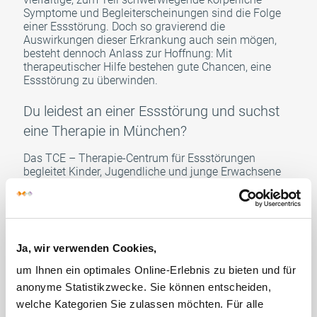
Symptome und Begleiterscheinungen sind die Folge
einer Essstörung. Doch so gravierend die
Auswirkungen dieser Erkrankung auch sein mögen,
besteht dennoch Anlass zur Hoffnung: Mit
therapeutischer Hilfe bestehen gute Chancen, eine
Essstörung zu überwinden.
Du leidest an einer Essstörung und suchst
eine Therapie in München?
Das TCE – Therapie-Centrum für Essstörungen
begleitet Kinder, Jugendliche und junge Erwachsene
seit nunmehr 30 Jahren erfolgreich auf ihrem Weg
zurück in ein Leben ohne Essstörung. Das TCE gehört
zur Klinik für Kinder- und Jugendmedizin des
Klinikums Dritter Orden in München-Nymphenburg
und ist in seiner Kombination aus Tagesklinik und
Ja, wir verwenden Cookies,
Therapeutischer Wohngruppe bis heute einzigartig.
Die Therapie folgt den neuesten klinischen Standards
um Ihnen ein optimales Online-Erlebnis zu bieten und für
zur Behandlung von Essstörungen und bietet Hilfe bei
anonyme Statistikzwecke. Sie können entscheiden,
Anorexie, Bulimie und Binge-Eating-Störung.
welche Kategorien Sie zulassen möchten. Für alle