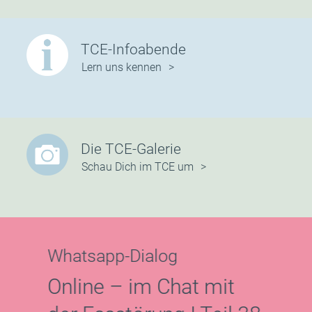
TCE-Infoabende
Lern uns kennen
Die TCE-Galerie
Schau Dich im TCE um
Whatsapp-Dialog
Akt
nja
Online – im Chat mit
Nä