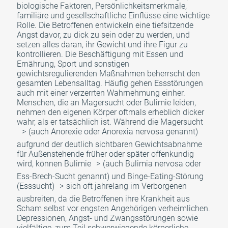
biologische Faktoren, Persönlichkeitsmerkmale,
familiäre und gesellschaftliche Einflüsse eine wichtige
Rolle. Die Betroffenen entwickeln eine tiefsitzende
Angst davor, zu dick zu sein oder zu werden, und
setzen alles daran, ihr Gewicht und ihre Figur zu
kontrollieren. Die Beschäftigung mit Essen und
Ernährung, Sport und sonstigen
gewichtsregulierenden Maßnahmen beherrscht den
gesamten Lebensalltag. Häufig gehen Essstörungen
auch mit einer verzerrten Wahrnehmung einher.
Menschen, die an Magersucht oder Bulimie leiden,
nehmen den eigenen Körper oftmals erheblich dicker
wahr, als er tatsächlich ist. Während die
Magersucht
(auch Anorexie oder Anorexia nervosa genannt)
aufgrund der deutlich sichtbaren Gewichtsabnahme
für Außenstehende früher oder später offenkundig
wird, können
Bulimie
(auch Bulimia nervosa oder
Ess-Brech-Sucht genannt) und
Binge-Eating-Störung
(Esssucht)
sich oft jahrelang im Verborgenen
ausbreiten, da die Betroffenen ihre Krankheit aus
Scham selbst vor engsten Angehörigen verheimlichen.
Depressionen, Angst- und Zwangsstörungen sowie
vielfältige, zum Teil schwerwiegende körperliche