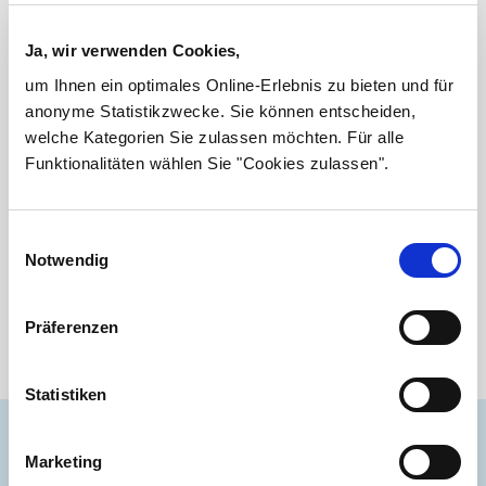
erfolgversprechende Behandlung in vier Phasen an,
die von Anfang an in offenen Therapeutischen
Wohngemeinschaften und in großer Alltagsnähe
Ja, wir verwenden Cookies,
stattfindet. Die Familie ist in den Therapieprozess eng
um Ihnen ein optimales Online-Erlebnis zu bieten und für
miteingebunden.
anonyme Statistikzwecke. Sie können entscheiden,
welche Kategorien Sie zulassen möchten. Für alle
Funktionalitäten wählen Sie "Cookies zulassen".
Wie läuft die Therapie ab?
Einwilligungsauswahl
Wo findet die Therapie statt?
Notwendig
Was ist mit Schule/Ausbildung/Beruf?
Präferenzen
Statistiken
TCE-Blog
Marketing
Lern das Leben im TCE kennen