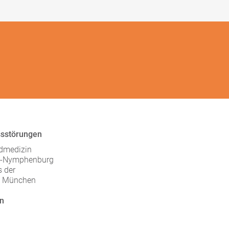
ssstörungen
ndmedizin
en-Nymphenburg
 der
ät München
en