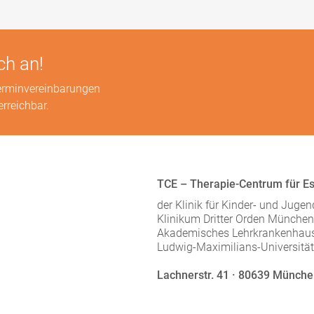
ch an!
 Terminvereinbarungen
erreichbar.
TCE – Therapie-Centrum für E
der Klinik für Kinder- und Juge
Klinikum Dritter Orden Münch
Akademisches Lehrkrankenhaus
Ludwig-Maximilians-Universit
Lachnerstr. 41 · 80639 Münch