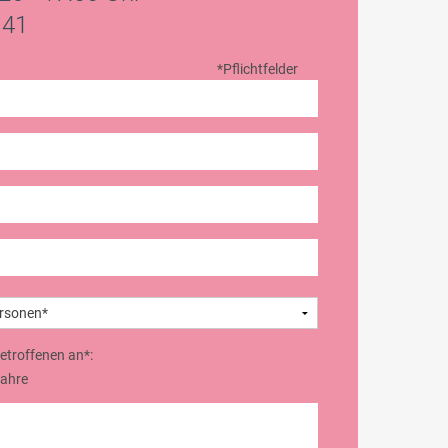
 41
*Pflichtfelder
Betroffenen an*:
Jahre