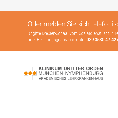
Oder melden Sie sich telefonis
Brigitte Drexler-Schaal vom Sozialdienst ist für
oder Beratungsgespräche unter
089 3580 47-42