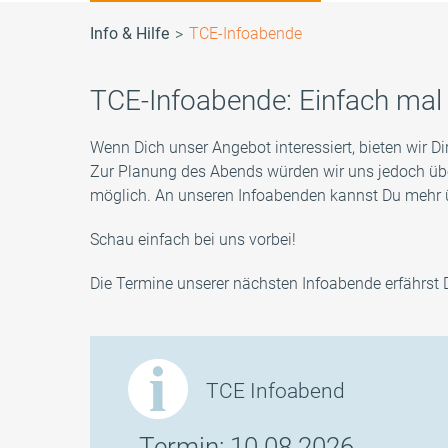
Info & Hilfe
TCE-Infoabende
TCE-Blog
Häufige Fragen
Ihre Fragen
Ihre Fragen
Warum d
TCE-The
Kontakt
Downloa
Formen der Essstörung
TCE-Tagesklinik
Warum das TCE?
TCE-Therapiekonzept
12- bis 
TCE-Vide
Kontakt
TCE-Infoabende: Einfach mal 
Essstörungen bei Kindern
TCE-Therapieprogramm
16- bis 
Wenn Dich unser Angebot interessiert, bieten wir D
Zur Planung des Abends würden wir uns jedoch übe
möglich. An unseren Infoabenden kannst Du mehr ü
Schau einfach bei uns vorbei!
Die Termine unserer nächsten Infoabende erfährst D
TCE Infoabend
Termin: 10.08.2026