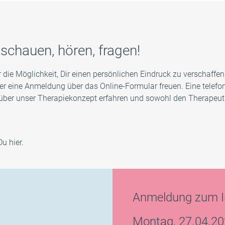
as TCE?
rapeutInnen
ds
TCE-Infoabende
Qualität & Sicherheit
TRES – Trialog bei Essstörunge
15-Jährige
o und Bildergalerie
Nachsorge
Newsletter für Fachkreise
schauen, hören, fragen!
25-Jährige
Essstörungstrialoge
ir die Möglichkeit, Dir einen persönlichen Eindruck zu verschaff
r eine Anmeldung über das Online-Formular freuen. Eine telef
ber unser Therapiekonzept erfahren und sowohl den TherapeutIn
u hier.
Anmeldung zum I
Montag, 27.04.20