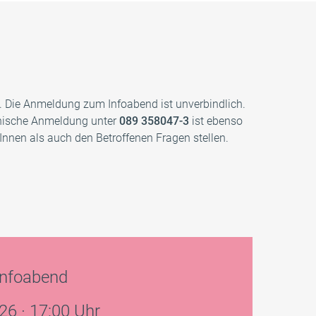
n
Sonstige Veranstaltungen
Du hast Fragen?
Newsletter
en. Die Anmeldung zum Infoabend ist unverbindlich.
onische Anmeldung unter
089 358047-3
ist ebenso
nen als auch den Betroffenen Fragen stellen.
nfoabend
26 · 17:00 Uhr