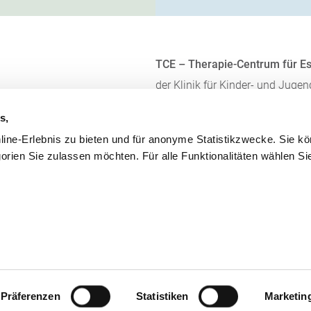
TCE – Therapie-Centrum für E
der Klinik für Kinder- und Juge
Klinikum Dritter Orden Münch
Akademisches Lehrkrankenhaus
s,
Ludwig-Maximilians-Universit
line-Erlebnis zu bieten und für anonyme Statistikzwecke. Sie k
Lachnerstr. 41 · 80639 Münch
orien Sie zulassen möchten. Für alle Funktionalitäten wählen Si
Telefon 089 358047-3
Fax 089 358047-47
tce@dritter-orden.de
Kontakt
Infoabende
Barrierefrei
Präferenzen
Statistiken
Marketin