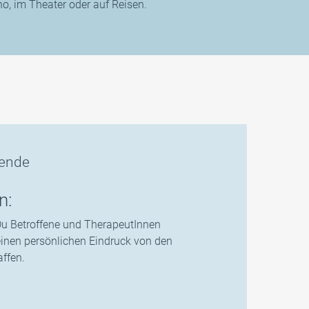
o, im Theater oder auf Reisen.
ende
n:
u Betroffene und TherapeutInnen
inen persönlichen Eindruck von den
ffen.