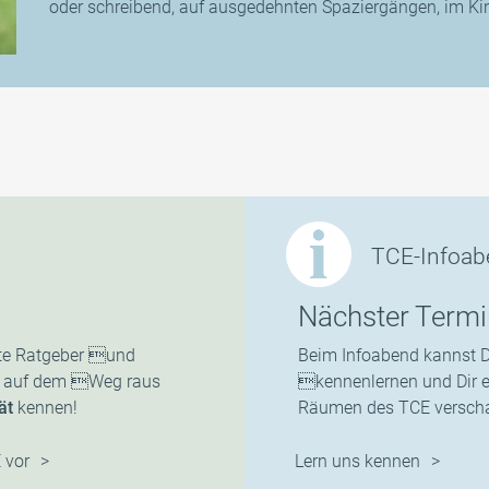
oder schreibend, auf ausgedehnten Spaziergängen, im Kin
TCE-Infoab
Nächster Termi
ente Ratgeber und
Beim Infoabend kannst D
en auf dem Weg raus
kennenlernen und Dir e
ät
kennen!
Räumen des TCE verscha
 vor
Lern uns kennen