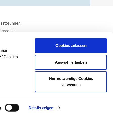
ssstörungen
ndmedizin
en-Nymphenburg
 der
Cookies zulassen
ät München
önnen
en
e "Cookies
Auswahl erlauben
Nur notwendige Cookies
verwenden
heit
Impressum
Datenschutz
g
Details zeigen