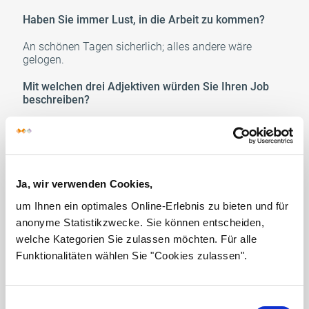
Haben Sie immer Lust, in die Arbeit zu kommen?
An schönen Tagen sicherlich; alles andere wäre
gelogen.
Mit welchen drei Adjektiven würden Sie Ihren Job
beschreiben?
Gute Frage. Ich würde sagen, er ist kreativ,
abwechslungsreich und - das Beste von allem - ein
Genuss.
Erinnern Sie sich denn noch an alle Patientinnen?
Ja, wir verwenden Cookies,
um Ihnen ein optimales Online-Erlebnis zu bieten und für
Ja, am TCE auf jeden Fall.
anonyme Statistikzwecke. Sie können entscheiden,
Wie fühlen Sie sich, wenn eine Patientin nach langer
welche Kategorien Sie zulassen möchten. Für alle
Zeit das TCE verlässt?
Funktionalitäten wählen Sie "Cookies zulassen".
Na ja, ich habe gemischte Gefühle, aber ich freue mich
und bin gespannt auf das, was danach kommt.
Einwilligungsauswahl